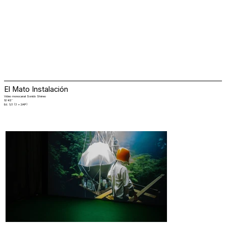
El Mato Instalación
Video monocanal Sonido Stéreo
10´45´´
Ed. 1/3 (3 + 2AP)