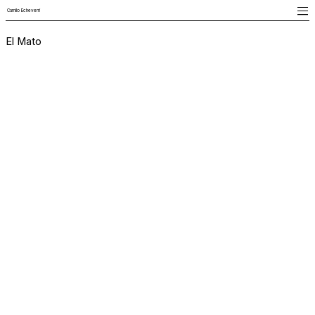
Camilo Echeverri
El Mato