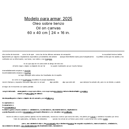
Modelo para armar, 2025
Oleo sobre lienzo
Oil on canvas
60 x 40 cm | 24 × 16 in.
otra noche de insomnio como la de ayer como las de las últimas semanas sin excepción la oscuridad total es teñida
ligeramente por algunos resplandores esporádicos provenientes del exterior aunque intermitente basta para tranquilizarme la prefiero al día que me asedia y me
confunde con su información, sus luces, sus ruidos y sus
imágenes
no es que aquí en mi cama esté al abrigo de todo eso
el techo negro y lejano va dejando de ser tal no puedo mantenerlo así por mucho tiempo
irremediablemente empiezo a
recordar
incontrolablemente empiezo a
imaginar
no logro distinguir entre estas dos facultades de mi espíritu
es como si mi
imaginación
excediera mi propia experiencia
recorro tiempos y espacios buscando algo pero no sé qué algo perdido algo que está ahí que siempre ha estado ahí, pero no sé dónde y cuándo
el negro de mi insomnio se vuelve pantalla
surgió de la nada emergiendo a su propio ritmo, con su propia
resolución
: de la molécula al tejido
orgánico
creció y se
reprodujo
en silencio
desde que llegamos hemos dejado de observarlo, por el
hallazgo
lo capturamos
lo encerramos
lo
conservamos
lo interrogamos hasta saciarnos: señalándolo, nombrándolo, desmembrándolo, duplicándolo
y ya desfigurado y con los
documentos
en regla lo liberamos, no sin antes ser
codificado
recorro la selva a cuyas puertas apenas me he aventurado, reconozco rostros que nunca he visto, me pierdo por
tramas
y senderos trazados por otros
trato de capturarlos, de fijarlos, de retenerlos quizás me sirvan en un futuro para volver o para tomar otro rumbo
posible
pero, aun sabiéndolo lejos, he
conservado
algo de él en mi
reserva
, he seguido espiándolo, memorizándolo, olvidándolo,
recordándolo de nuevo,
acostumbrándome
a él, inventándomelo, recreándolo