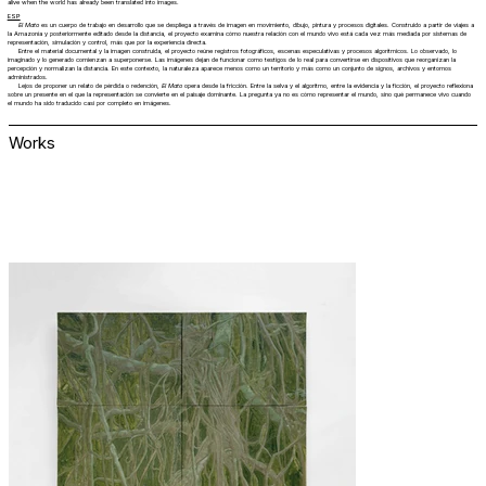
alive when the world has already been translated into images.
ESP
El Mato
es un cuerpo de trabajo en desarrollo que se despliega a través de imagen en movimiento, dibujo, pintura y procesos digitales. Construido a partir de viajes a
la Amazonía y posteriormente editado desde la distancia, el proyecto examina cómo nuestra relación con el mundo vivo está cada vez más mediada por sistemas de
representación, simulación y control, más que por la experiencia directa.
Entre el material documental y la imagen construida, el proyecto reúne registros fotográficos, escenas especulativas y procesos algorítmicos. Lo observado, lo
imaginado y lo generado comienzan a superponerse. Las imágenes dejan de funcionar como testigos de lo real para convertirse en dispositivos que reorganizan la
percepción y normalizan la distancia. En este contexto, la naturaleza aparece menos como un territorio y más como un conjunto de signos, archivos y entornos
administrados.
Lejos de proponer un relato de pérdida o redención,
El Mato
opera desde la fricción. Entre la selva y el algoritmo, entre la evidencia y la ficción, el proyecto reflexiona
sobre un presente en el que la representación se convierte en el paisaje dominante. La pregunta ya no es cómo representar el mundo, sino qué permanece vivo cuando
el mundo ha sido traducido casi por completo en imágenes.
Works